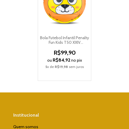
Bola Futebol Infantil Penalty
Fun Kids T50 XXIV
Leãozinho
R$99,90
R$84,92
ou
no pix
5
x de
R$19,98
sem juros
Institucional
Quem somos