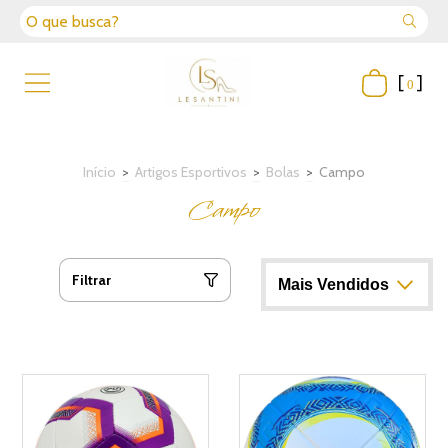
[
]
0
Início
>
Artigos Esportivos
>
Bolas
>
Campo
Campo
Filtrar