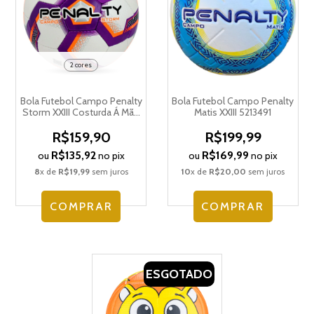
2 cores
Bola Futebol Campo Penalty
Bola Futebol Campo Penalty
Storm XXIII Costurda Á Mão
Matis XXIII 5213491
5113391
R$159,90
R$199,99
R$135,92
R$169,99
ou
no pix
ou
no pix
8
x de
R$19,99
sem juros
10
x de
R$20,00
sem juros
COMPRAR
COMPRAR
ESGOTADO