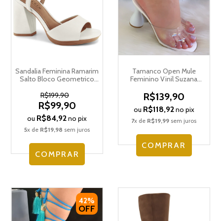
Sandalia Feminina Ramarim
Tamanco Open Mule
Salto Bloco Geometrico
Feminino Vinil Suzana
2259202
Santos Salto Taça
4101.74215
R$199,90
R$139,90
R$99,90
R$118,92
ou
no pix
R$84,92
ou
no pix
7
x de
R$19,99
sem juros
5
x de
R$19,98
sem juros
COMPRAR
COMPRAR
42%
OFF