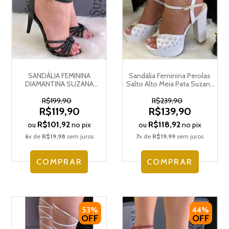
SANDÁLIA FEMININA
Sandália Feminina Perolas
DIAMANTINA SUZANA
Salto Alto Meia Pata Suzana
SANTOS 3978.59071
Santos 3204.52046
R$199,90
R$239,90
R$119,90
R$139,90
R$101,92
R$118,92
ou
no pix
ou
no pix
6
x de
R$19,98
sem juros
7
x de
R$19,99
sem juros
COMPRAR
COMPRAR
53%
44%
OFF
OFF