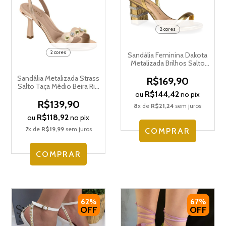
2 cores
2 cores
Sandália Feminina Dakota
Metalizada Brilhos Salto
Bloco Alto Y7541
Sandália Metalizada Strass
R$169,90
Salto Taça Médio Beira Rio
R$144,42
ou
no pix
8545.303.14710
R$139,90
8
x de
R$21,24
sem juros
R$118,92
ou
no pix
7
x de
R$19,99
sem juros
COMPRAR
COMPRAR
62%
67%
OFF
OFF