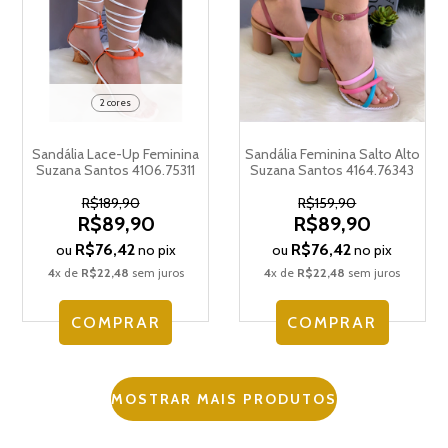
2 cores
Sandália Lace-Up Feminina
Sandália Feminina Salto Alto
Suzana Santos 4106.75311
Suzana Santos 4164.76343
R$189,90
R$159,90
R$89,90
R$89,90
R$76,42
R$76,42
ou
no pix
ou
no pix
4
x de
R$22,48
sem juros
4
x de
R$22,48
sem juros
COMPRAR
COMPRAR
MOSTRAR MAIS PRODUTOS