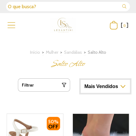
[
]
0
Início
>
Mulher
>
Sandálias
>
Salto Alto
Salto Alto
Filtrar
50%
OFF