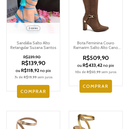
2 cores
Sandália Salto Alto
Bota Feminina Couro
Retangular Suzana Santos
Ramarim Salto Alto Cano
Longo Bico Fino 2615104
R$239,90
R$509,90
R$139,90
R$433,42
ou
no pix
R$118,92
ou
no pix
10
x de
R$50,99
sem juros
7
x de
R$19,99
sem juros
COMPRAR
COMPRAR