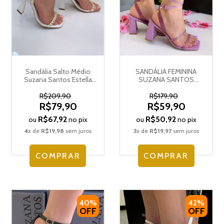
Sandália Salto Médio
SANDÁLIA FEMININA
Suzana Santos Estella
SUZANA SANTOS
4186.76765
4184.76462
R$209,90
R$179,90
R$79,90
R$59,90
R$67,92
R$50,92
ou
no pix
ou
no pix
4
x de
R$19,98
sem juros
3
x de
R$19,97
sem juros
COMPRAR
COMPRAR
40%
42%
OFF
OFF