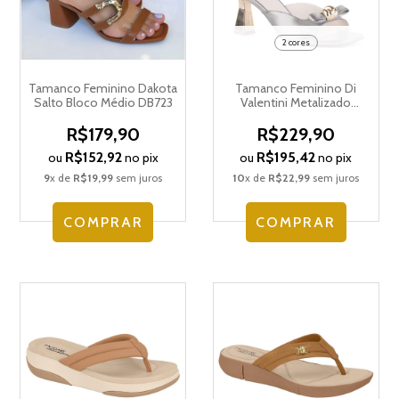
2 cores
Tamanco Feminino Dakota
Tamanco Feminino Di
Salto Bloco Médio DB723
Valentini Metalizado
5340.12783
R$179,90
R$229,90
R$152,92
R$195,42
ou
no pix
ou
no pix
9
x de
R$19,99
sem juros
10
x de
R$22,99
sem juros
COMPRAR
COMPRAR