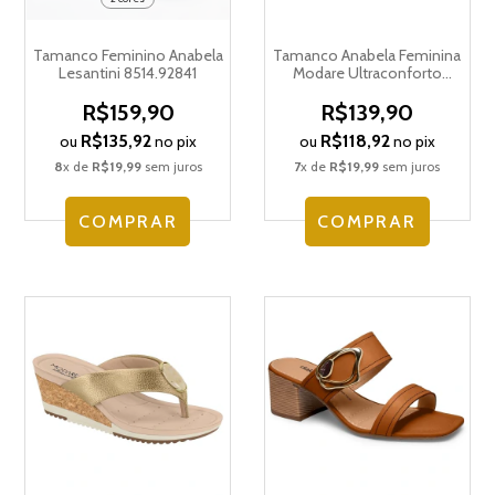
Tamanco Feminino Anabela
Tamanco Anabela Feminina
Lesantini 8514.92841
Modare Ultraconforto
Pedraria 7123.162.21736
R$159,90
R$139,90
R$135,92
R$118,92
ou
no pix
ou
no pix
8
x de
R$19,99
sem juros
7
x de
R$19,99
sem juros
COMPRAR
COMPRAR