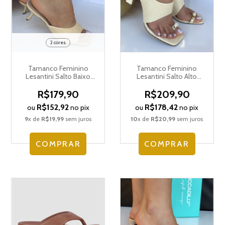
2 cores
Tamanco Feminino
Tamanco Feminino
Lesantini Salto Baixo
Lesantini Salto Alto
8569.95043
8562.94621
R$179,90
R$209,90
R$152,92
R$178,42
ou
no pix
ou
no pix
9
x de
R$19,99
sem juros
10
x de
R$20,99
sem juros
COMPRAR
COMPRAR