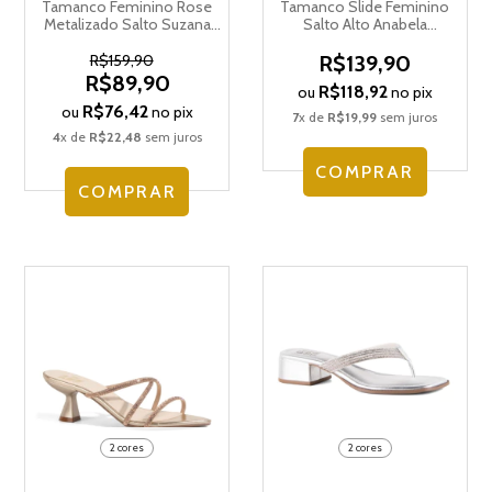
Tamanco Feminino Rose
Tamanco Slide Feminino
Metalizado Salto Suzana
Salto Alto Anabela
Santos 4186.76766
Ortopédico Modare
7137.123.30151
R$159,90
R$139,90
R$89,90
R$118,92
ou
no pix
R$76,42
ou
no pix
7
x de
R$19,99
sem juros
4
x de
R$22,48
sem juros
COMPRAR
COMPRAR
2 cores
2 cores