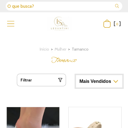
[
]
0
Início
>
Mulher
>
Tamanco
Tamanco
Filtrar