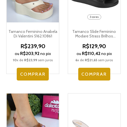
3 cores
Tamanco Feminino Anabela
Tamanco Slide Feminino
Di Valentini 5162.10861
Modare Strass Brilhos
Ultraconforto 7232.102.8159
R$239,90
R$129,90
R$203,92
R$110,42
ou
no pix
ou
no pix
10
x de
R$23,99
sem juros
6
x de
R$21,65
sem juros
COMPRAR
COMPRAR