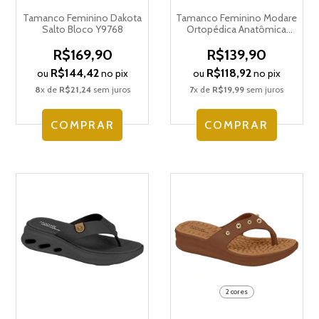
Tamanco Feminino Dakota
Tamanco Feminino Modare
Salto Bloco Y9768
Ortopédica Anatômica
Ultraconforto 7215.101.21736
R$169,90
R$139,90
R$144,42
R$118,92
ou
no pix
ou
no pix
8
x de
R$21,24
sem juros
7
x de
R$19,99
sem juros
COMPRAR
COMPRAR
2 cores