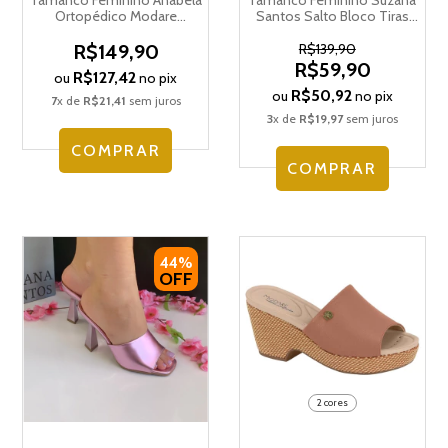
Tamanco Feminino Anabela
Tamanco Feminino Suzana
Ortopédico Modare
Santos Salto Bloco Tiras
Ultraconforto
Vinil 4109.71879
7226.102.29516
R$149,90
R$139,90
R$59,90
R$127,42
ou
no pix
R$50,92
ou
no pix
7
x de
R$21,41
sem juros
3
x de
R$19,97
sem juros
COMPRAR
COMPRAR
44%
OFF
2 cores