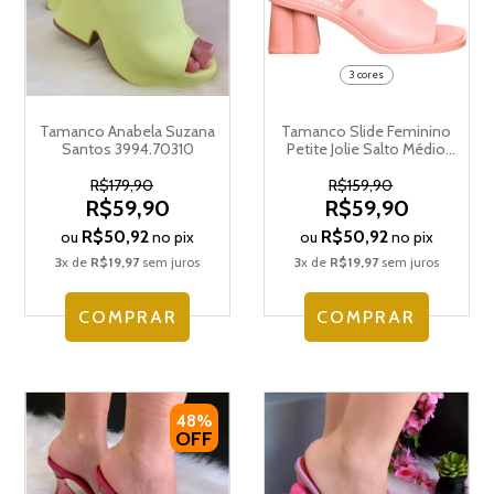
3 cores
Tamanco Anabela Suzana
Tamanco Slide Feminino
Santos 3994.70310
Petite Jolie Salto Médio
PJ6565
R$179,90
R$159,90
R$59,90
R$59,90
R$50,92
R$50,92
ou
no pix
ou
no pix
3
x de
R$19,97
sem juros
3
x de
R$19,97
sem juros
COMPRAR
COMPRAR
48%
OFF