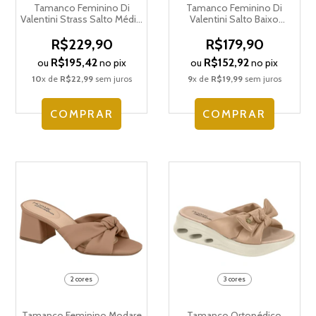
Tamanco Feminino Di
Tamanco Feminino Di
Valentini Strass Salto Médio
Valentini Salto Baixo
5321.11779
5386.12576
R$229,90
R$179,90
R$195,42
R$152,92
ou
no pix
ou
no pix
10
x de
R$22,99
sem juros
9
x de
R$19,99
sem juros
COMPRAR
COMPRAR
2 cores
3 cores
Tamanco Feminino Modare
Tamanco Ortopédico