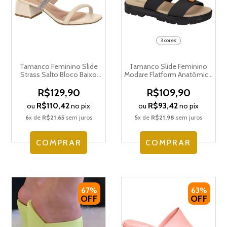
3 cores
Tamanco Feminino Slide
Tamanco Slide Feminino
Strass Salto Bloco Baixo
Modare Flatform Anatômico
Beira Rio 8423.229.27275
Tratorado 7132.128.22584
R$129,90
R$109,90
R$110,42
R$93,42
ou
no pix
ou
no pix
6
x de
R$21,65
sem juros
5
x de
R$21,98
sem juros
COMPRAR
COMPRAR
67%
63%
OFF
OFF