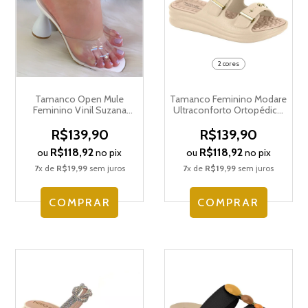
2 cores
Tamanco Open Mule
Tamanco Feminino Modare
Feminino Vinil Suzana
Ultraconforto Ortopédico
Santos Salto Taça
7214.101.8159
4101.74215
R$139,90
R$139,90
R$118,92
R$118,92
ou
no pix
ou
no pix
7
x de
R$19,99
sem juros
7
x de
R$19,99
sem juros
COMPRAR
COMPRAR