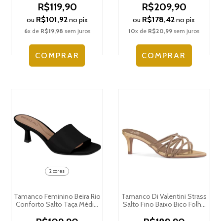
R$119,90
R$209,90
R$101,92
R$178,42
ou
no pix
ou
no pix
6
x de
R$19,98
sem juros
10
x de
R$20,99
sem juros
COMPRAR
COMPRAR
2 cores
Tamanco Feminino Beira Rio
Tamanco Di Valentini Strass
Conforto Salto Taça Médio
Salto Fino Baixo Bico Folha
8562.100.9569
5214.11172