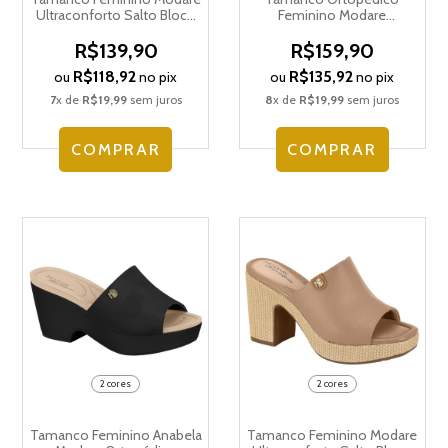
Ultraconforto Salto Bloco
Feminino Modare
7172.131.29516
Ultraconforto Anatômico
7215.102.29292
R$139,90
R$159,90
R$118,92
R$135,92
ou
no pix
ou
no pix
7
x de
R$19,99
sem juros
8
x de
R$19,99
sem juros
COMPRAR
COMPRAR
2 cores
2 cores
Tamanco Feminino Anabela
Tamanco Feminino Modare