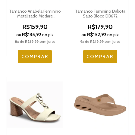
Tamanco Anabela Feminino
Tamanco Feminino Dakota
Metalizado Modare
Salto Bloco DB672
Ultraconforto 7123.162.31147
R$159,90
R$179,90
R$135,92
R$152,92
ou
no pix
ou
no pix
8
x de
R$19,99
sem juros
9
x de
R$19,99
sem juros
COMPRAR
COMPRAR