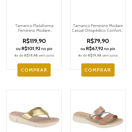
Tamanco Plataforma
Tamanco Feminino Modare
Feminino Modare
Casual Ortopédico Conforto
Ultraconforto Ortopédico
Esporão 7199.104.28295
7209.100.29611
R$119,90
R$79,90
R$101,92
R$67,92
ou
no pix
ou
no pix
6
x de
R$19,98
sem juros
4
x de
R$19,98
sem juros
COMPRAR
COMPRAR