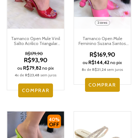
2 cores
Tamanco Open Mule Vinil
Tamanco Open Mule
Salto Acrilico Triangular
Feminino Suzana Santos
Suzana Santos 4106.74600
Salto Médio 4233.76755
R$179,90
R$169,90
R$93,90
R$144,42
ou
no pix
R$79,82
ou
no pix
8
x de
R$21,24
sem juros
4
x de
R$23,48
sem juros
COMPRAR
COMPRAR
40%
OFF