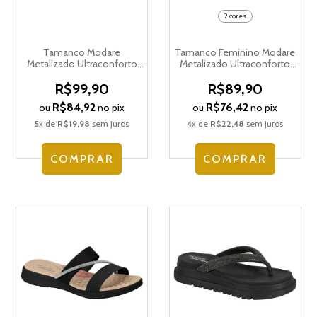
2 cores
Tamanco Modare
Tamanco Feminino Modare
Metalizado Ultraconforto
Metalizado Ultraconforto
Feminino 7142.106.30870
Ortopédico 7174.115.28032
R$99,90
R$89,90
R$84,92
R$76,42
ou
no pix
ou
no pix
5
x de
R$19,98
sem juros
4
x de
R$22,48
sem juros
COMPRAR
COMPRAR