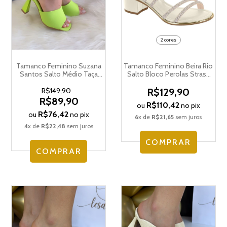
2 cores
Tamanco Feminino Suzana
Tamanco Feminino Beira Rio
Santos Salto Médio Taça
Salto Bloco Perolas Strass
Triangulo 4186.76766
8379.249.28992
R$149,90
R$129,90
R$89,90
R$110,42
ou
no pix
R$76,42
ou
no pix
6
x de
R$21,65
sem juros
4
x de
R$22,48
sem juros
COMPRAR
COMPRAR