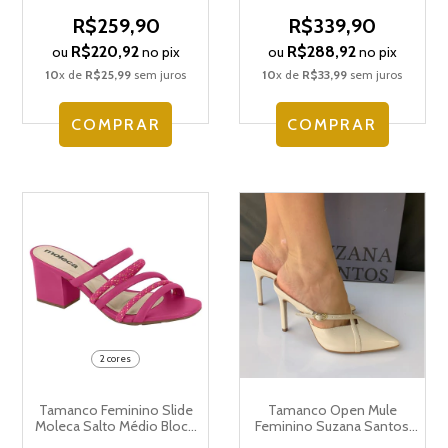
4647.89500
R$259,90
R$339,90
R$220,92
R$288,92
ou
no pix
ou
no pix
10
x de
R$25,99
sem juros
10
x de
R$33,99
sem juros
COMPRAR
COMPRAR
2 cores
Tamanco Feminino Slide
Tamanco Open Mule
Moleca Salto Médio Bloco
Feminino Suzana Santos
Grosso 5453.204.24789
3645.81149