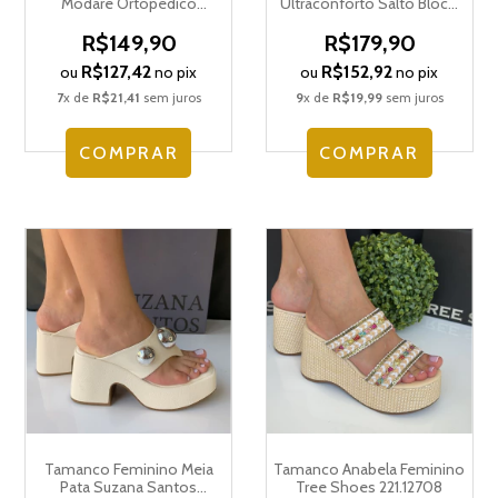
Modare Ortopédico
Ultraconforto Salto Bloco
Plataforma 7137.123.21736
Meia Pata 7203.112.30151
R$149,90
R$179,90
R$127,42
R$152,92
ou
no pix
ou
no pix
7
x de
R$21,41
sem juros
9
x de
R$19,99
sem juros
COMPRAR
COMPRAR
Tamanco Feminino Meia
Tamanco Anabela Feminino
Pata Suzana Santos
Tree Shoes 221.12708