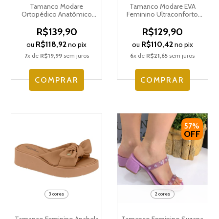
Tamanco Modare
Tamanco Modare EVA
Ortopédico Anatômico
Feminino Ultraconforto
Ultraconforto Feminino
Ortopédico 7213.102.8159
7215.101.30349
R$139,90
R$129,90
R$118,92
R$110,42
ou
no pix
ou
no pix
7
x de
R$19,99
sem juros
6
x de
R$21,65
sem juros
COMPRAR
COMPRAR
57%
OFF
3 cores
2 cores