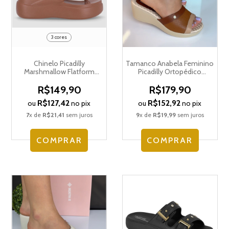
3 cores
Chinelo Picadilly
Tamanco Anabela Feminino
Marshmallow Flatform
Picadilly Ortopédico
Feminino C246003
540404
R$149,90
R$179,90
R$127,42
R$152,92
ou
no pix
ou
no pix
7
x de
R$21,41
sem juros
9
x de
R$19,99
sem juros
COMPRAR
COMPRAR