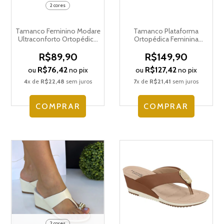
2 cores
Tamanco Feminino Modare
Tamanco Plataforma
Ultraconforto Ortopédico
Ortopédica Feminina
7174.115.28034
Modare Tiras Strass
7200.110.28592
R$89,90
R$149,90
R$76,42
R$127,42
ou
no pix
ou
no pix
4
x de
R$22,48
sem juros
7
x de
R$21,41
sem juros
COMPRAR
COMPRAR
2 cores