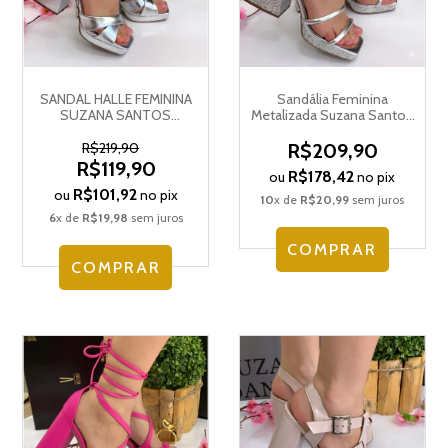
SANDAL HALLE FEMININA
Sandália Feminina
SUZANA SANTOS
Metalizada Suzana Santos
4239.78193
Salto Bloco Meia Pata
4239.78190
R$219,90
R$209,90
R$119,90
R$178,42
ou
no pix
R$101,92
ou
no pix
10
x de
R$20,99
sem juros
6
x de
R$19,98
sem juros
COMPRAR
COMPRAR