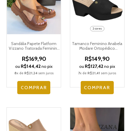
2 cores
Sandália Papete Flatform
Tamanco Feminino Anabela
Vizzano Tratorada Feminina
Modare Ortopédico
6499.122.7286
Plataforma 7137.123.21736
R$169,90
R$149,90
R$144,42
R$127,42
ou
no pix
ou
no pix
8
x de
R$21,24
sem juros
7
x de
R$21,41
sem juros
COMPRAR
COMPRAR