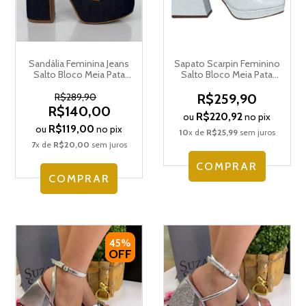
Sandália Feminina Jeans
Sapato Scarpin Feminino
Salto Bloco Meia Pata
Salto Bloco Meia Pata
Suzana Santos 4281.79664
Suzana Santos 4266.78975
R$289,90
R$259,90
R$140,00
R$220,92
ou
no pix
R$119,00
ou
no pix
10
x de
R$25,99
sem juros
7
x de
R$20,00
sem juros
COMPRAR
COMPRAR
45%
OFF