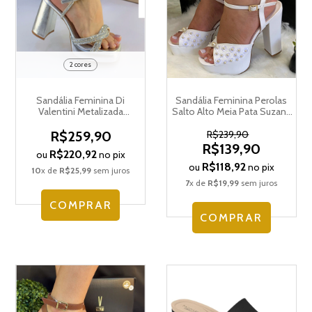
2 cores
Sandália Feminina Di
Sandália Feminina Perolas
Valentini Metalizada
Salto Alto Meia Pata Suzana
5239.11209
Santos 3204.52046
R$259,90
R$239,90
R$139,90
R$220,92
ou
no pix
R$118,92
ou
no pix
10
x de
R$25,99
sem juros
7
x de
R$19,99
sem juros
COMPRAR
COMPRAR