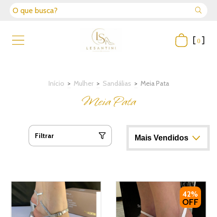
[
]
0
Início
>
Mulher
>
Sandálias
>
Meia Pata
Meia Pata
Filtrar
42%
OFF