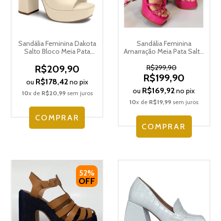
Sandália Feminina Dakota
Sandália Feminina
Salto Bloco Meia Pata
Amarração Meia Pata Salto
Amarração Y0272
Suzana Santos 4369.81363
R$209,90
R$299,90
R$199,90
R$178,42
ou
no pix
R$169,92
ou
no pix
10
x de
R$20,99
sem juros
10
x de
R$19,99
sem juros
COMPRAR
COMPRAR
52%
OFF