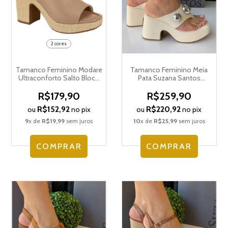
2 cores
Tamanco Feminino Modare
Tamanco Feminino Meia
Ultraconforto Salto Bloco
Pata Suzana Santos
Meia Pata 7203.112.30151
4647.89500
R$179,90
R$259,90
R$152,92
R$220,92
ou
no pix
ou
no pix
9
x de
R$19,99
sem juros
10
x de
R$25,99
sem juros
COMPRAR
COMPRAR