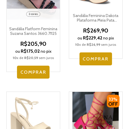
2 cores
Sandália Feminina Dakota
Plataforma Meia Pata
Amarração Y0601
Sandália Flatform Feminina
R$269,90
Suzana Santos 3660.71125
R$229,42
ou
no pix
R$205,90
10
x de
R$26,99
sem juros
R$175,02
ou
no pix
10
x de
R$20,59
sem juros
COMPRAR
COMPRAR
33%
OFF