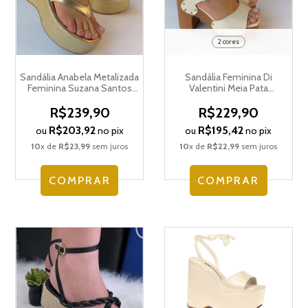
2 cores
Sandália Anabela Metalizada
Sandália Feminina Di
Feminina Suzana Santos
Valentini Meia Pata
4426.90883
5395.12123
R$239,90
R$229,90
R$203,92
R$195,42
ou
no pix
ou
no pix
10
x de
R$23,99
sem juros
10
x de
R$22,99
sem juros
COMPRAR
COMPRAR