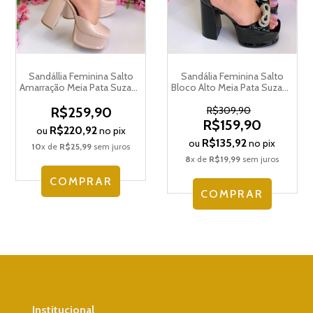
Sandállia Feminina Salto
Sandália Feminina Salto
Amarração Meia Pata Suzana
Bloco Alto Meia Pata Suzana
Santos 4149.75573
Santos 4142.77083
R$259,90
R$309,90
R$159,90
R$220,92
ou
no pix
R$135,92
ou
no pix
10
x de
R$25,99
sem juros
8
x de
R$19,99
sem juros
COMPRAR
COMPRAR
Institucional