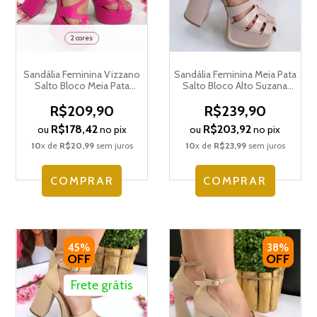
2 cores
Sandália Feminina Vizzano
Sandália Feminina Meia Pata
Salto Bloco Meia Pata
Salto Bloco Alto Suzana
Amarração 1395.107.7286
Santos 4142.75565
R$209,90
R$239,90
R$178,42
R$203,92
ou
no pix
ou
no pix
10
x de
R$20,99
sem juros
10
x de
R$23,99
sem juros
COMPRAR
COMPRAR
45%
38%
OFF
OFF
Frete grátis