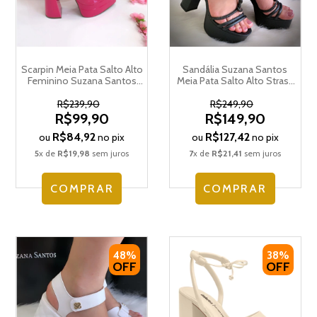
Scarpin Meia Pata Salto Alto
Sandália Suzana Santos
Feminino Suzana Santos
Meia Pata Salto Alto Strass
4199.77690
Brilhos 4019.52044
R$239,90
R$249,90
R$99,90
R$149,90
R$84,92
R$127,42
ou
no pix
ou
no pix
5
x de
R$19,98
sem juros
7
x de
R$21,41
sem juros
COMPRAR
COMPRAR
48%
38%
OFF
OFF