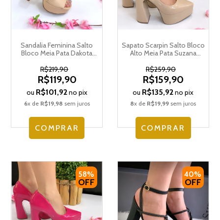
Sandalia Feminina Salto
Sapato Scarpin Salto Bloco
Bloco Meia Pata Dakota
Alto Meia Pata Suzana
Y0274
Santos 4199.77695
R$219,90
R$259,90
R$119,90
R$159,90
R$101,92
R$135,92
ou
no pix
ou
no pix
6
x de
R$19,98
sem juros
8
x de
R$19,99
sem juros
COMPRAR
COMPRAR
58%
40%
OFF
OFF