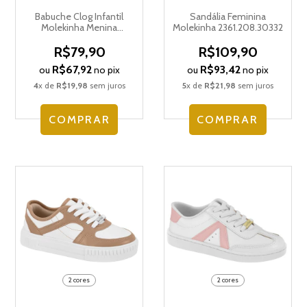
Babuche Clog Infantil
Sandália Feminina
Molekinha Menina
Molekinha 2361.208.30332
2591.100.30598
R$79,90
R$109,90
R$67,92
R$93,42
ou
no pix
ou
no pix
4
x de
R$19,98
sem juros
5
x de
R$21,98
sem juros
COMPRAR
COMPRAR
2 cores
2 cores