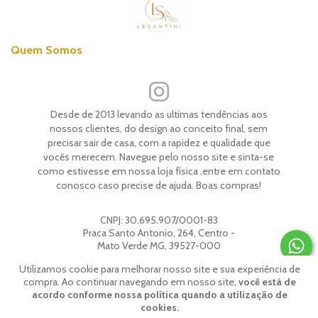
Quem Somos
Desde de 2013 levando as ultimas tendências aos
nossos clientes, do design ao conceito final, sem
precisar sair de casa, com a rapidez e qualidade que
vocês merecem. Navegue pelo nosso site e sinta-se
como estivesse em nossa loja física ,entre em contato
conosco caso precise de ajuda. Boas compras!
CNPJ:
30.695.907/0001-83
Praca Santo Antonio, 264, Centro -
Mato Verde MG, 39527-000
Utilizamos cookie para melhorar nosso site e sua experiência de
compra. Ao continuar navegando em nosso site,
você está de
© 2026 | Todos os direitos reservados.
Lesantini
.
acordo conforme nossa política quando a utilização de
Feito com
pela
Weethub
|
Política de Privacidade
.
cookies.