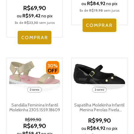
22879
R$84,92
ou
no pix
R$69,90
5
x de
R$19,98
sem juros
R$59,42
ou
no pix
3
x de
R$23,30
sem juros
COMPRAR
COMPRAR
30%
OFF
2 cores
2 cores
Sandália Feminina Infantil
Sapatilha Molekinha Infantil
Molekinha 2305.1559.18609
Menina Perolas Fivela
Boneca 2083.1132.13488
R$99,90
R$99,90
R$69,90
R$84,92
ou
no pix
R$59,42
ou
no pix