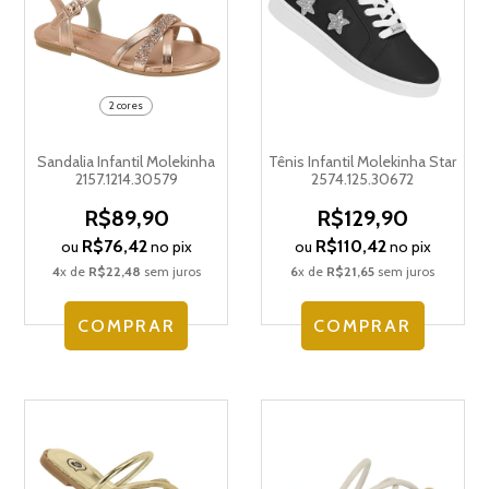
2 cores
Sandalia Infantil Molekinha
Tênis Infantil Molekinha Star
2157.1214.30579
2574.125.30672
R$89,90
R$129,90
R$76,42
R$110,42
ou
no pix
ou
no pix
4
x de
R$22,48
sem juros
6
x de
R$21,65
sem juros
COMPRAR
COMPRAR