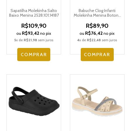
Sapatilha Molekinha Salto
Babuche Clog Infanti
Baixo Menina 2528.101.14187
Molekinha Menina Botons
2591.103.30598
R$109,90
R$89,90
R$93,42
R$76,42
ou
no pix
ou
no pix
5
x de
R$21,98
sem juros
4
x de
R$22,48
sem juros
COMPRAR
COMPRAR