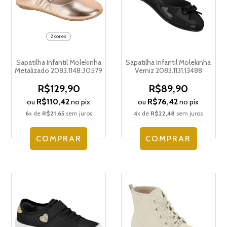
2 cores
Sapatilha Infantil Molekinha
Sapatilha Infantil Molekinha
Metalizado 2083.1148.30579
Verniz 2083.1131.13488
R$129,90
R$89,90
R$110,42
R$76,42
ou
no pix
ou
no pix
6
x de
R$21,65
sem juros
4
x de
R$22,48
sem juros
COMPRAR
COMPRAR