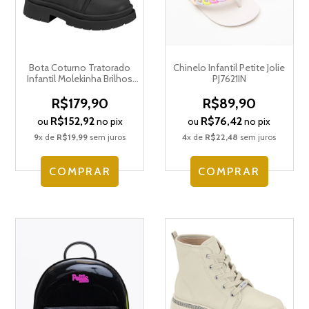
Bota Coturno Tratorado
Chinelo Infantil Petite Jolie
Infantil Molekinha Brilhos
PJ7621IN
2182.119.29337
R$179,90
R$89,90
R$152,92
R$76,42
ou
no pix
ou
no pix
9
x de
R$19,99
sem juros
4
x de
R$22,48
sem juros
COMPRAR
COMPRAR