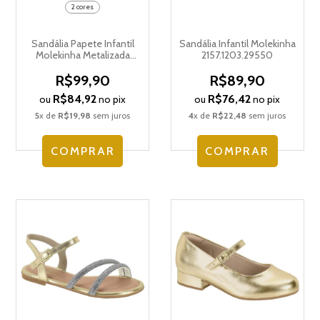
2 cores
Sandália Papete Infantil
Sandália Infantil Molekinha
Molekinha Metalizada
2157.1203.29550
2305.1569.14710
R$99,90
R$89,90
R$84,92
R$76,42
ou
no pix
ou
no pix
5
x de
R$19,98
sem juros
4
x de
R$22,48
sem juros
COMPRAR
COMPRAR