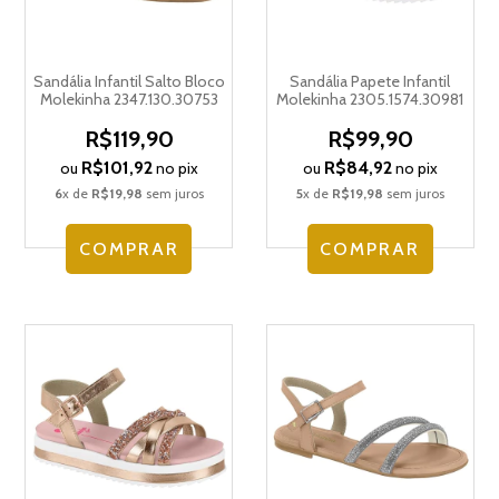
Sandália Infantil Salto Bloco
Sandália Papete Infantil
Molekinha 2347.130.30753
Molekinha 2305.1574.30981
R$119,90
R$99,90
R$101,92
R$84,92
ou
no pix
ou
no pix
6
x de
R$19,98
sem juros
5
x de
R$19,98
sem juros
COMPRAR
COMPRAR