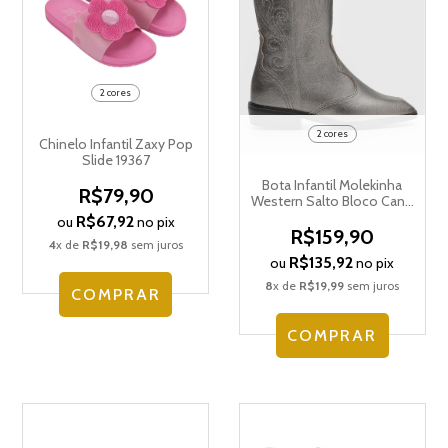
2 cores
2 cores
Chinelo Infantil Zaxy Pop
Slide 19367
Bota Infantil Molekinha
R$79,90
Western Salto Bloco Cano
Médio 2183.201.27263
R$67,92
ou
no pix
R$159,90
4
x de
R$19,98
sem juros
R$135,92
ou
no pix
8
x de
R$19,99
sem juros
COMPRAR
COMPRAR