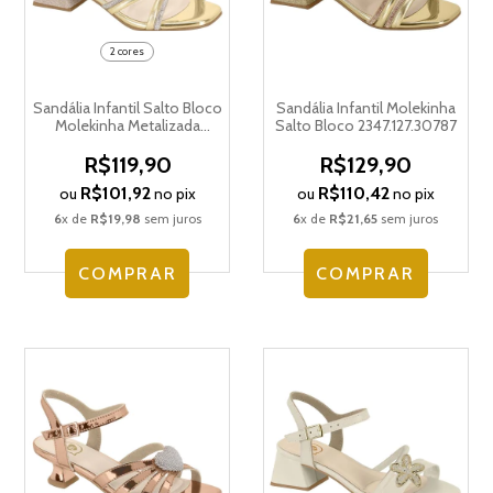
2 cores
Sandália Infantil Salto Bloco
Sandália Infantil Molekinha
Molekinha Metalizada
Salto Bloco 2347.127.30787
2347.121.29186
R$119,90
R$129,90
R$101,92
R$110,42
ou
no pix
ou
no pix
6
x de
R$19,98
sem juros
6
x de
R$21,65
sem juros
COMPRAR
COMPRAR