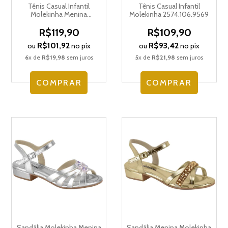
Tênis Casual Infantil
Tênis Casual Infantil
Molekinha Menina
Molekinha 2574.106.9569
2565.319.9569
R$119,90
R$109,90
R$101,92
R$93,42
ou
no pix
ou
no pix
6
x de
R$19,98
sem juros
5
x de
R$21,98
sem juros
COMPRAR
COMPRAR
Sandália Molekinha Menina
Sandália Menina Molekinha