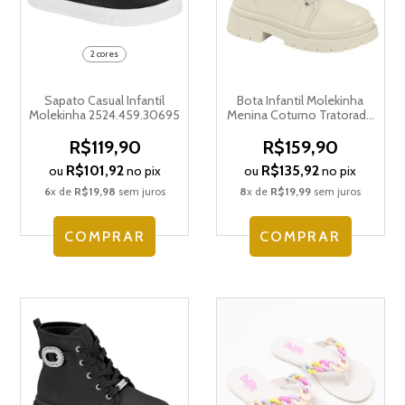
2 cores
Sapato Casual Infantil
Bota Infantil Molekinha
Molekinha 2524.459.30695
Menina Coturno Tratorado
2182.100.23572
R$119,90
R$159,90
R$101,92
R$135,92
ou
no pix
ou
no pix
6
x de
R$19,98
sem juros
8
x de
R$19,99
sem juros
COMPRAR
COMPRAR