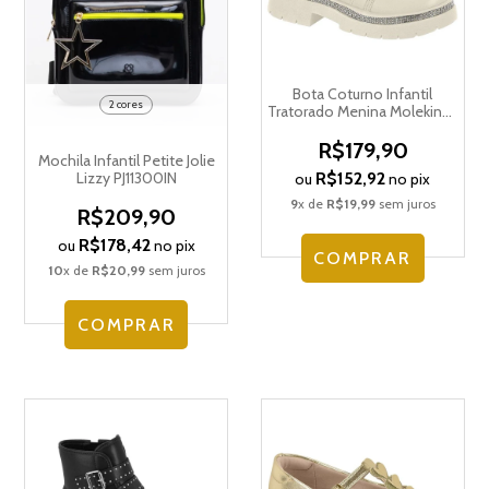
Bota Coturno Infantil
2 cores
Tratorado Menina Molekinha
Brilhos 2182.200.23572
R$179,90
Mochila Infantil Petite Jolie
R$152,92
Lizzy PJ11300IN
ou
no pix
9
x de
R$19,99
sem juros
R$209,90
R$178,42
ou
no pix
COMPRAR
10
x de
R$20,99
sem juros
COMPRAR