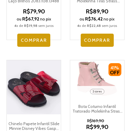
Laço Brilhos 2083.1138.13488
Molekinha Tiras Strass
Brilhos 2358.100.28245
R$79,90
R$89,90
R$67,92
R$76,42
ou
no pix
ou
no pix
4
x de
R$19,98
sem juros
4
x de
R$22,48
sem juros
COMPRAR
COMPRAR
41%
OFF
2 cores
Bota Coturno Infantil
Tratorado Molekinha Strass
Zíper 2164.136.23580
R$169,90
Chinelo Papete Infantil Slide
R$99,90
Minnie Disney Vibes Gaspe