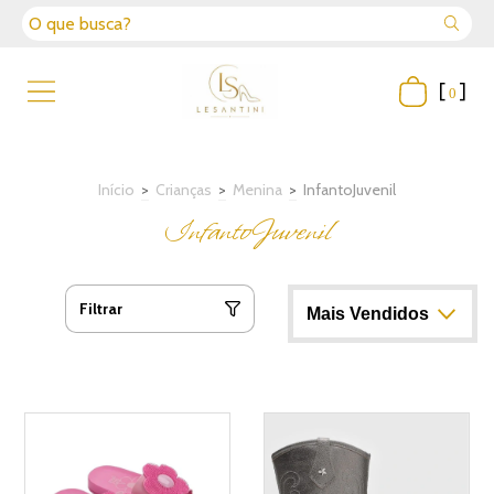
[
]
0
Início
>
Crianças
>
Menina
>
InfantoJuvenil
InfantoJuvenil
Filtrar