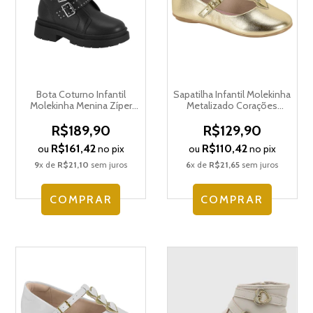
Bota Coturno Infantil
Sapatilha Infantil Molekinha
Molekinha Menina Zíper
Metalizado Corações
Fivela 2182.114.27448
2083.1147.30602
R$189,90
R$129,90
R$161,42
R$110,42
ou
no pix
ou
no pix
9
x de
R$21,10
sem juros
6
x de
R$21,65
sem juros
COMPRAR
COMPRAR