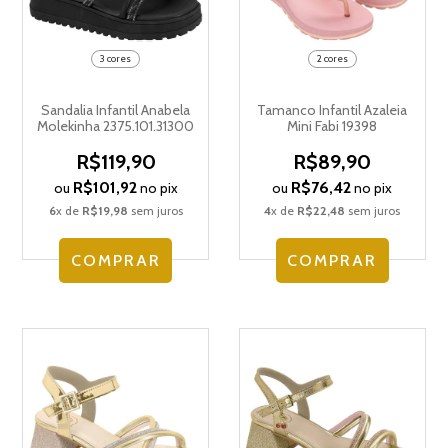
3 cores
2 cores
Sandalia Infantil Anabela
Tamanco Infantil Azaleia
Molekinha 2375.101.31300
Mini Fabi 19398
R$119,90
R$89,90
R$101,92
R$76,42
ou
no pix
ou
no pix
6
x de
R$19,98
sem juros
4
x de
R$22,48
sem juros
COMPRAR
COMPRAR