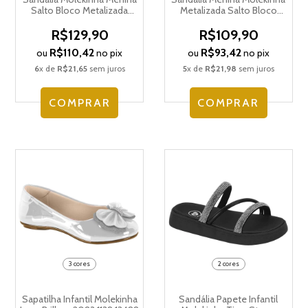
Salto Bloco Metalizada
Metalizada Salto Bloco
2318.152.30579
2318.150.30701
R$129,90
R$109,90
R$110,42
R$93,42
ou
no pix
ou
no pix
6
x de
R$21,65
sem juros
5
x de
R$21,98
sem juros
COMPRAR
COMPRAR
3 cores
2 cores
Sapatilha Infantil Molekinha
Sandália Papete Infantil