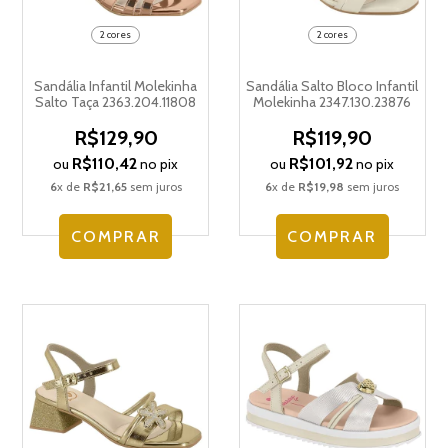
2 cores
2 cores
Sandália Infantil Molekinha
Sandália Salto Bloco Infantil
Salto Taça 2363.204.11808
Molekinha 2347.130.23876
R$129,90
R$119,90
R$110,42
R$101,92
ou
no pix
ou
no pix
6
x de
R$21,65
sem juros
6
x de
R$19,98
sem juros
COMPRAR
COMPRAR