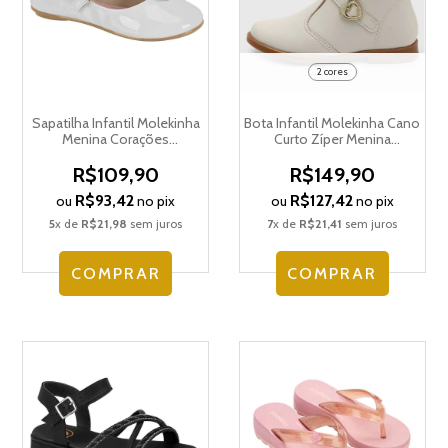
2 cores
Sapatilha Infantil Molekinha
Bota Infantil Molekinha Cano
Menina Corações
Curto Zíper Menina
2083.1147.15250
2181.108.27448
R$109,90
R$149,90
R$93,42
R$127,42
ou
no pix
ou
no pix
5
x de
R$21,98
sem juros
7
x de
R$21,41
sem juros
COMPRAR
COMPRAR