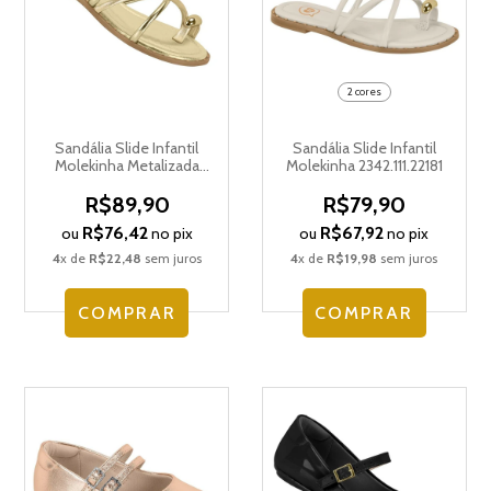
2 cores
Sandália Slide Infantil
Sandália Slide Infantil
Molekinha Metalizada
Molekinha 2342.111.22181
2342.111.30678
R$89,90
R$79,90
R$76,42
R$67,92
ou
no pix
ou
no pix
4
x de
R$22,48
sem juros
4
x de
R$19,98
sem juros
COMPRAR
COMPRAR