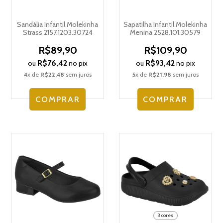
Sandália Infantil Molekinha
Sapatilha Infantil Molekinha
Strass 2157.1203.30724
Menina 2528.101.30579
R$89,90
R$109,90
R$76,42
R$93,42
ou
no pix
ou
no pix
4
x de
R$22,48
sem juros
5
x de
R$21,98
sem juros
COMPRAR
COMPRAR
3 cores