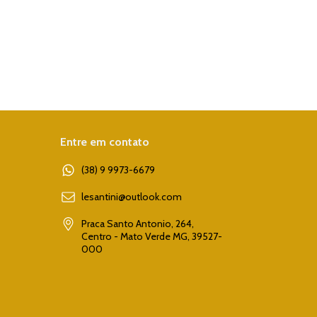
Entre em contato
(38) 9 9973-6679
lesantini@outlook.com
Praca Santo Antonio, 264,
Centro - Mato Verde MG, 39527-
000