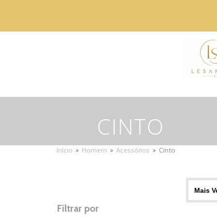
CINTO
Início
>
Homem
>
Acessórios
>
Cinto
Filtrar por