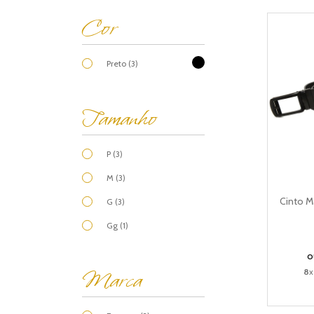
Cor
Preto (3)
Tamanho
P (3)
M (3)
Cinto M
G (3)
Gg (1)
o
Marca
8
x