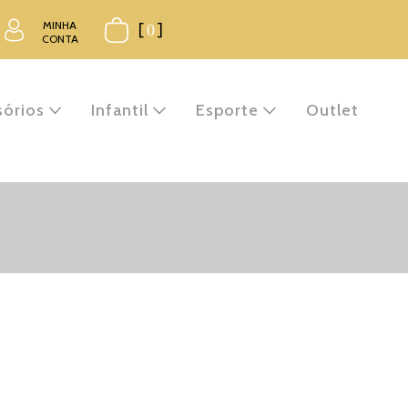
MINHA
[
0
]
CONTA
sórios
Infantil
Esporte
Outlet