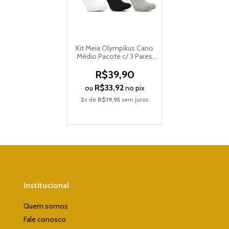
Kit Meia Olympikus Cano
Médio Pacote c/ 3 Pares
Masculino OIMSA81922
R$39,90
R$33,92
ou
no pix
2
x de
R$19,95
sem juros
Institucional
Quem somos
Fale conosco