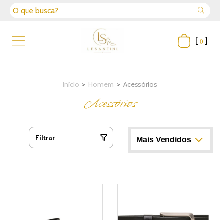
[
]
0
Início
>
Homem
>
Acessórios
Acessórios
Filtrar