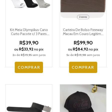
2 cores
Kit Meia Olympikus Cano
Carteira De Bolso Freeway
Curto Pacote c/ 3 Pares
Macau Em Couro Legitimo
Masculino OIMSA81920
Zíper Masculino
R$39,90
R$99,90
R$33,92
R$84,92
ou
no pix
ou
no pix
2
x de
R$19,95
sem juros
5
x de
R$19,98
sem juros
COMPRAR
COMPRAR