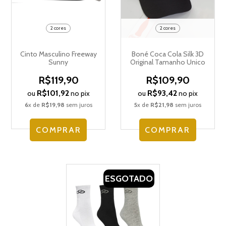
2 cores
2 cores
Cinto Masculino Freeway
Boné Coca Cola Silk 3D
Sunny
Original Tamanho Unico
R$119,90
R$109,90
R$101,92
R$93,42
ou
no pix
ou
no pix
6
x de
R$19,98
sem juros
5
x de
R$21,98
sem juros
COMPRAR
COMPRAR
ESGOTADO