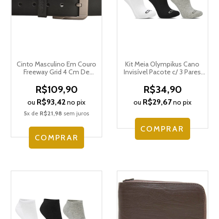
Cinto Masculino Em Couro
Kit Meia Olympikus Cano
Freeway Grid 4 Cm De
Invisível Pacote c/ 3 Pares
Largura
Masculino OIMSA81924
R$109,90
R$34,90
R$93,42
R$29,67
ou
no pix
ou
no pix
5
x de
R$21,98
sem juros
COMPRAR
COMPRAR