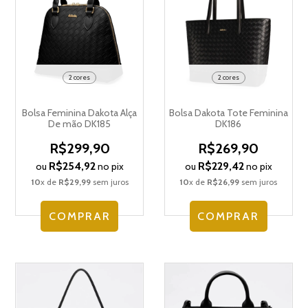
2 cores
2 cores
Bolsa Feminina Dakota Alça
Bolsa Dakota Tote Feminina
De mão DK185
DK186
R$299,90
R$269,90
R$254,92
R$229,42
ou
no pix
ou
no pix
10
x de
R$29,99
sem juros
10
x de
R$26,99
sem juros
COMPRAR
COMPRAR