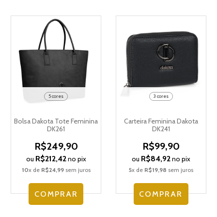
5 cores
3 cores
Bolsa Dakota Tote Feminina
Carteira Feminina Dakota
DK261
DK241
R$249,90
R$99,90
R$212,42
R$84,92
ou
no pix
ou
no pix
10
x de
R$24,99
sem juros
5
x de
R$19,98
sem juros
COMPRAR
COMPRAR