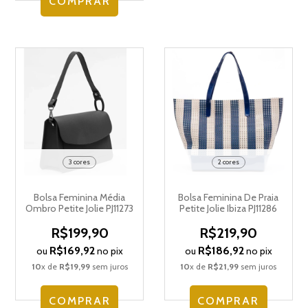
COMPRAR
3 cores
2 cores
Bolsa Feminina Média
Bolsa Feminina De Praia
Ombro Petite Jolie PJ11273
Petite Jolie Ibiza PJ11286
R$199,90
R$219,90
R$169,92
R$186,92
ou
no pix
ou
no pix
10
x de
R$19,99
sem juros
10
x de
R$21,99
sem juros
COMPRAR
COMPRAR