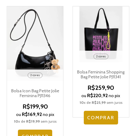
2 cores
Bolsa Feminina Shopping
2 cores
Bag Petite Jolie PJ11341
R$259,90
Bolsa Icon Bag Petite Jolie
R$220,92
Feminina PJ11346
ou
no pix
10
x de
R$25,99
sem juros
R$199,90
R$169,92
ou
no pix
COMPRAR
10
x de
R$19,99
sem juros