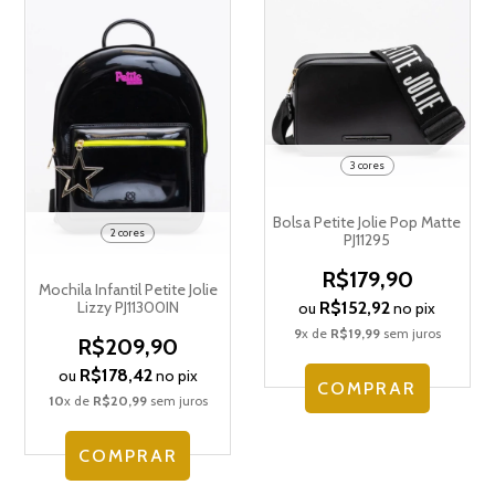
3 cores
Bolsa Petite Jolie Pop Matte
2 cores
PJ11295
R$179,90
Mochila Infantil Petite Jolie
R$152,92
Lizzy PJ11300IN
ou
no pix
9
x de
R$19,99
sem juros
R$209,90
R$178,42
ou
no pix
COMPRAR
10
x de
R$20,99
sem juros
COMPRAR