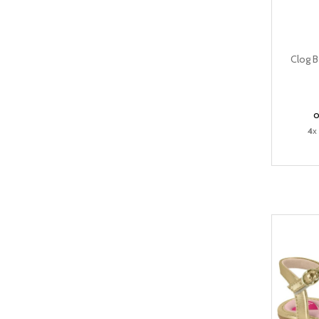
Clog 
4
x