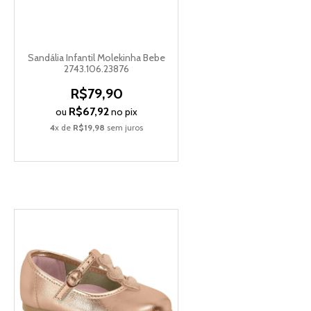
Sandália Infantil Molekinha Bebe
2743.106.23876
R$79,90
R$67,92
ou
no pix
4
x de
R$19,98
sem juros