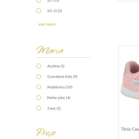
20 (53)
20-21 (2)
VER TODOS
Marca
Azaleia (1)
Grendene Kids (9)
Molekinha (131)
Petite Jolie (4)
Zaxy (2)
Preço
Tênis Cas