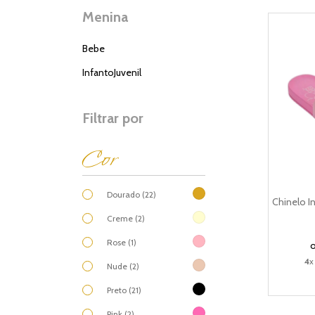
Menina
Bebe
InfantoJuvenil
Filtrar por
Cor
Dourado (22)
Chinelo In
Creme (2)
Rose (1)
4
x
Nude (2)
Preto (21)
Pink (2)