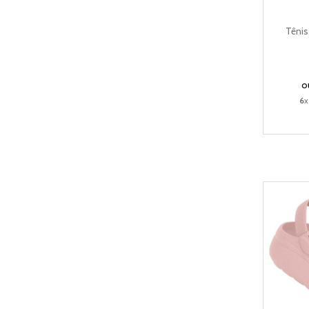
Tênis
o
6
x