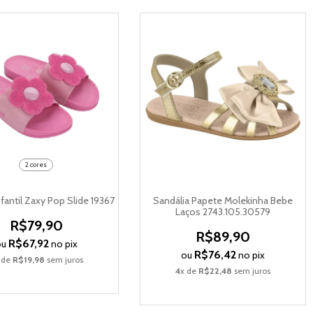
2 cores
fantil Zaxy Pop Slide 19367
Sandália Papete Molekinha Bebe
Laços 2743.105.30579
R$79,90
R$89,90
R$67,92
ou
no pix
R$76,42
ou
no pix
 de
R$19,98
sem juros
4
x de
R$22,48
sem juros