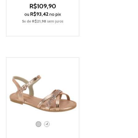
R$109,90
R$93,42
ou
no pix
5
x de
R$21,98
sem juros
+1