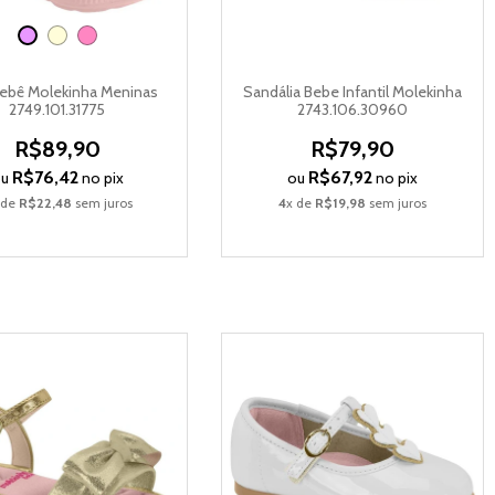
Bebê Molekinha Meninas
Sandália Bebe Infantil Molekinha
2749.101.31775
2743.106.30960
R$89,90
R$79,90
R$76,42
R$67,92
ou
no pix
ou
no pix
 de
R$22,48
sem juros
4
x de
R$19,98
sem juros