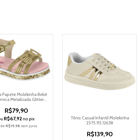
a Papete Molekinha Bebê
mica Metalizada Glitter
2724.112.27423
R$79,90
Tênis Casual Infantil Molekinha
R$67,92
ou
no pix
2575.115.12638
 de
R$19,98
sem juros
R$139,90