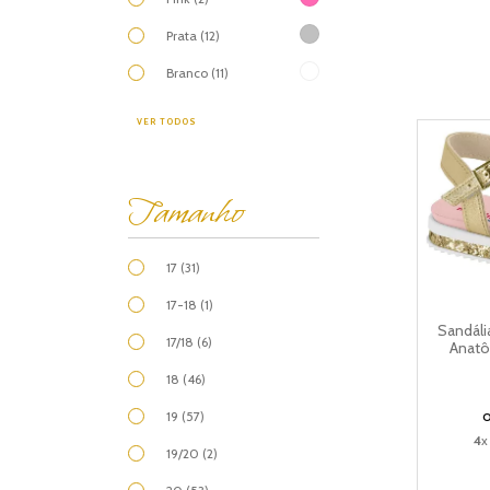
Prata (12)
Branco (11)
VER TODOS
Tamanho
17 (31)
17-18 (1)
Sandáli
17/18 (6)
Anatô
18 (46)
19 (57)
4
x
19/20 (2)