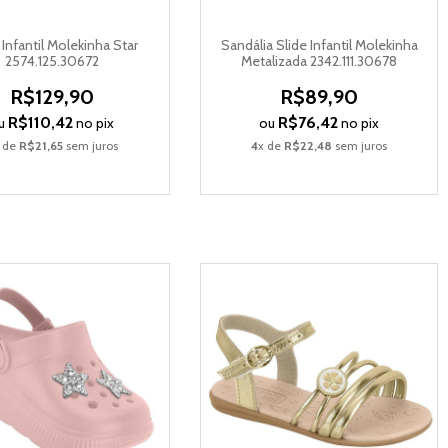
 Infantil Molekinha Star
Sandália Slide Infantil Molekinha
2574.125.30672
Metalizada 2342.111.30678
R$129,90
R$89,90
R$110,42
R$76,42
u
no pix
ou
no pix
 de
R$21,65
sem juros
4
x de
R$22,48
sem juros