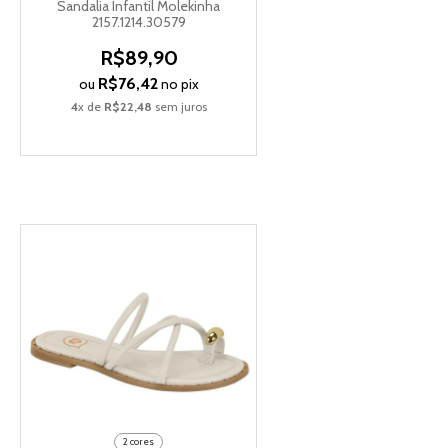
Sandalia Infantil Molekinha
2157.1214.30579
R$89,90
R$76,42
ou
no pix
4
x de
R$22,48
sem juros
2 cores