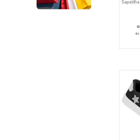
Sapatilha 
o
6
x