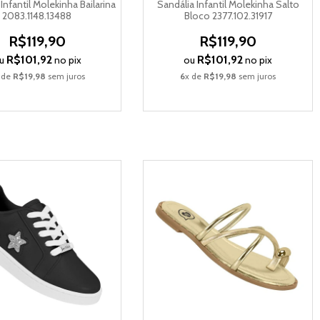
Infantil Molekinha Bailarina
Sandália Infantil Molekinha Salto
2083.1148.13488
Bloco 2377.102.31917
R$119,90
R$119,90
R$101,92
R$101,92
u
no pix
ou
no pix
 de
R$19,98
sem juros
6
x de
R$19,98
sem juros