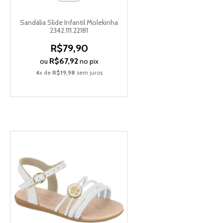
Sandália Slide Infantil Molekinha
2342.111.22181
R$79,90
R$67,92
ou
no pix
4
x de
R$19,98
sem juros