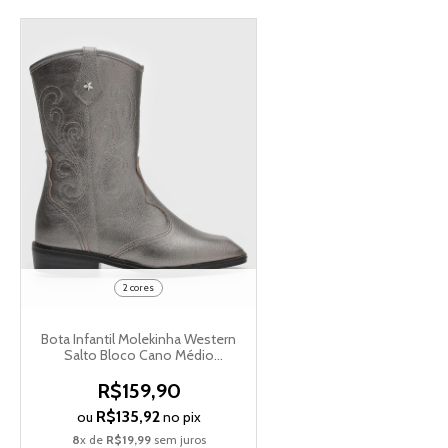
2 cores
Bota Infantil Molekinha Western
Salto Bloco Cano Médio
2183.201.27263
R$159,90
R$135,92
ou
no pix
8
x de
R$19,99
sem juros