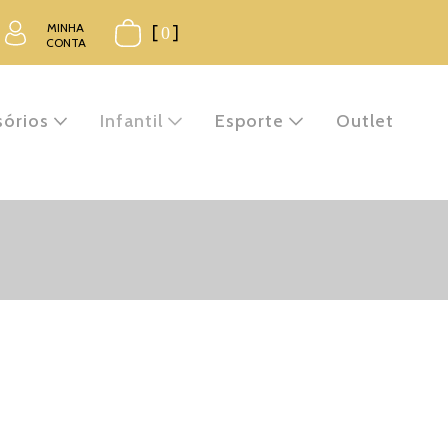
MINHA
[
0
]
CONTA
sórios
Infantil
Esporte
Outlet