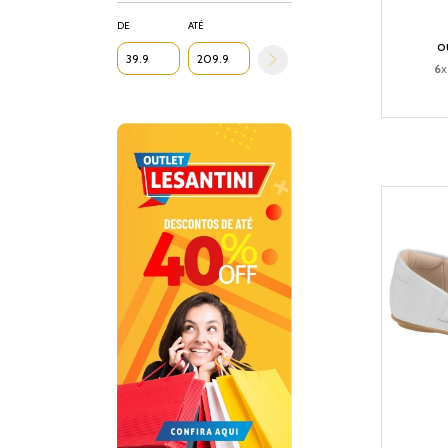
DE
ATÉ
o
6
x