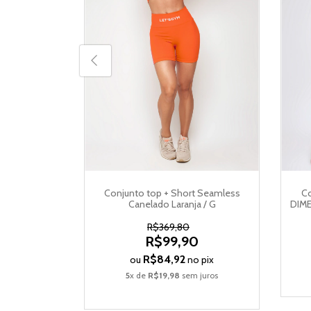
 + Legging
Conjunto top + Short Seamless
Co
G 2203PT
Canelado Laranja / G
DIME
0
R$369,80
R$99,90
o pix
R$84,92
ou
no pix
 juros
5
x de
R$19,98
sem juros