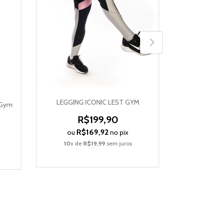
Meia Espotiv
M
LEGGING ICONIC LEST GYM
 Gym
ou
R$199,90
2
x d
R$169,92
ou
no pix
10
x de
R$19,99
sem juros