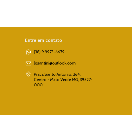
Entre em contato
(38) 9 9973-6679
lesantini@outlook.com
Praca Santo Antonio, 264,
Centro - Mato Verde MG, 39527-
000