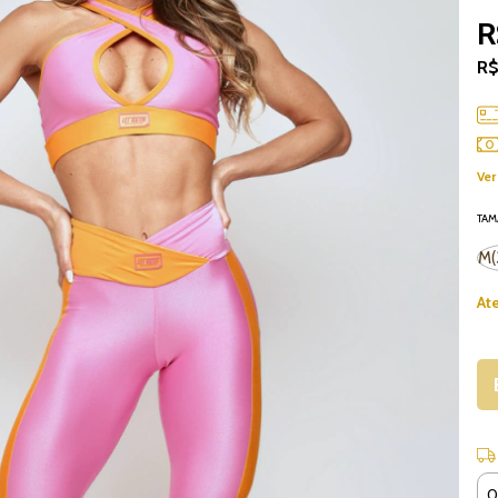
R
R$
Ver
TA
M(
At
Ent