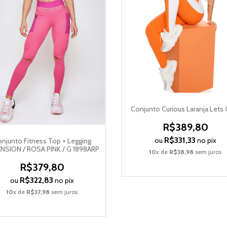
Conjunto Curious Laranja Lets
R$389,80
R$331,33
ou
no pix
njunto Fitness Top + Legging
NSION / ROSA PINK / G 1898ARP
10
x de
R$38,98
sem juros
R$379,80
R$322,83
ou
no pix
10
x de
R$37,98
sem juros