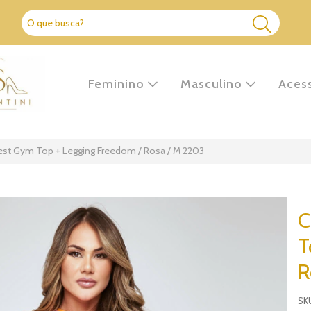
Feminino
Masculino
Aces
est Gym Top + Legging Freedom / Rosa / M 2203
C
T
R
SK