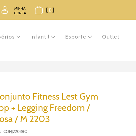
MINHA
[
0
]
CONTA
sórios
Infantil
Esporte
Outlet
onjunto Fitness Lest Gym
op + Legging Freedom /
osa / M 2203
U: CONJ2203RO