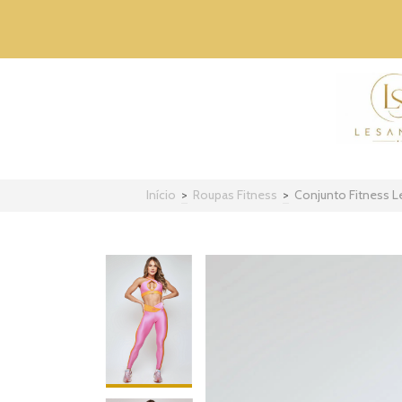
Início
>
Roupas Fitness
>
Conjunto Fitness L