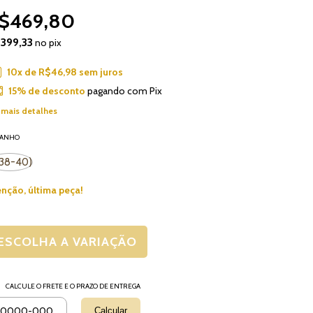
$469,80
399,33
no pix
10
x de
R$46,98
sem juros
15% de desconto
pagando com Pix
 mais detalhes
MANHO
38-40)
enção, última peça!
CALCULE O FRETE E O PRAZO DE ENTREGA
Alterar CEP
regas para o CEP:
Calcular