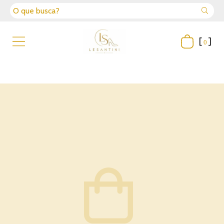
[
]
0