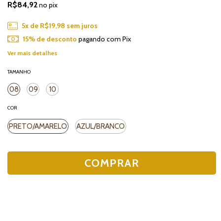
R$84,92
no pix
5
x de
R$19,98
sem juros
15% de desconto
pagando com Pix
Ver mais detalhes
TAMANHO
08
09
10
COR
PRETO/AMARELO
AZUL/BRANCO
CALCULE O FRETE E O PRAZO DE ENTREGA
Alterar CEP
Entregas para o CEP:
Calcular