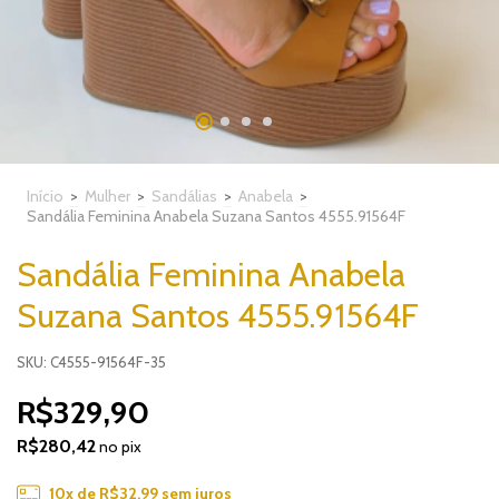
Início
>
Mulher
>
Sandálias
>
Anabela
>
Sandália Feminina Anabela Suzana Santos 4555.91564F
Sandália Feminina Anabela
Suzana Santos 4555.91564F
SKU: C4555-91564F-35
R$329,90
R$280,42
no pix
10
x de
R$32,99
sem juros