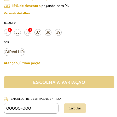
15% de desconto
pagando com Pix
Ver mais detalhes
TAMANHO
34
35
36
37
38
39
COR
CARVALHO
Atenção, última peça!
CALCULE O FRETE E O PRAZO DE ENTREGA
Alterar CEP
Entregas para o CEP:
Calcular