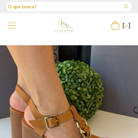
[
]
0