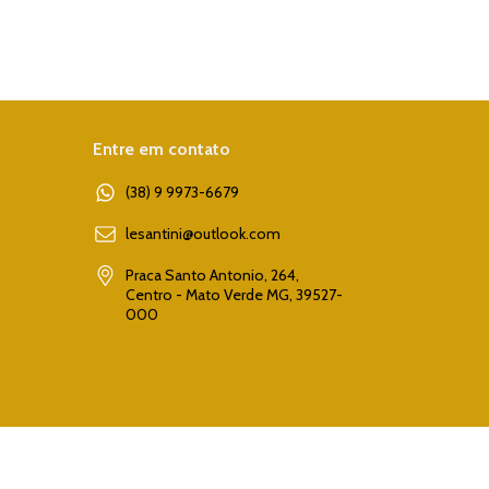
Entre em contato
(38) 9 9973-6679
lesantini@outlook.com
Praca Santo Antonio, 264,
Centro - Mato Verde MG, 39527-
000