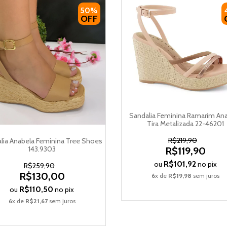
50%
OFF
Sandalia Feminina Ramarim An
Tira Metalizada 22-46201
R$219,90
lia Anabela Feminina Tree Shoes
143.9303
R$119,90
R$101,92
ou
no pix
R$259,90
R$130,00
6
x de
R$19,98
sem juros
R$110,50
ou
no pix
6
x de
R$21,67
sem juros