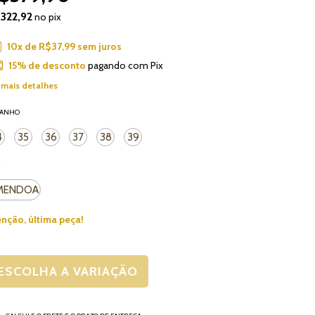
322,92
no pix
10
x de
R$37,99
sem juros
15% de desconto
pagando com Pix
 mais detalhes
MANHO
4
35
36
37
38
39
R
MENDOA
enção, última peça!