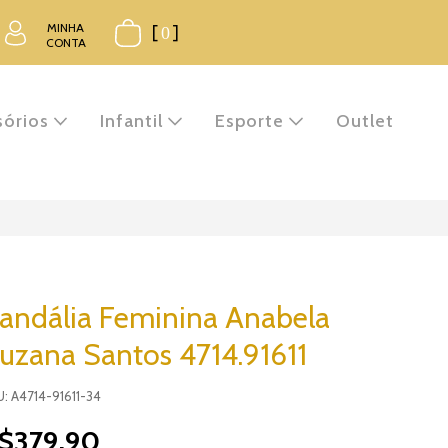
MINHA
[
0
]
CONTA
sórios
Infantil
Esporte
Outlet
andália Feminina Anabela
uzana Santos 4714.91611
: A4714-91611-34
$379,90