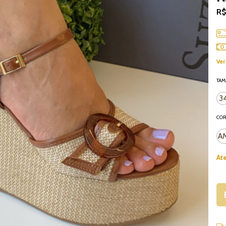
R$
Ver
TA
3
CO
A
At