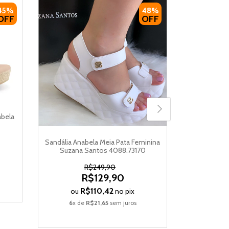
45%
48%
OFF
OFF
Sandália An
Conforto 
abela
Sandália Anabela Meia Pata Feminina
ou
Suzana Santos 4088.73170
3
x d
R$249,90
R$129,90
R$110,42
ou
no pix
6
x de
R$21,65
sem juros