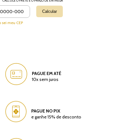
CALCULE O FRETE E O PRAZO DE ENTREGA
Alterar CEP
regas para o CEP:
Calcular
 sei meu CEP
PAGUE EM ATÉ
10x sem juros
PAGUE NO PIX
e ganhe 15% de desconto