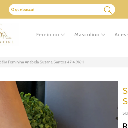
Feminino
Masculino
Aces
ália Feminina Anabela Suzana Santos 4714.91611
S
S
SKU
R