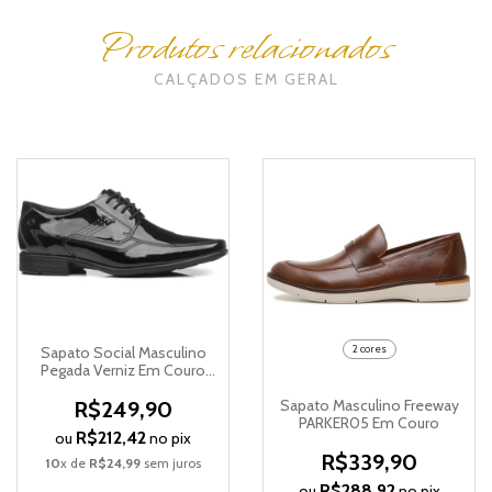
Produtos relacionados
CALÇADOS EM GERAL
2 cores
Sapato Social Masculino
Pegada Verniz Em Couro
126502
Sapato Masculino Freeway
R$249,90
PARKER05 Em Couro
R$212,42
ou
no pix
R$339,90
10
x de
R$24,99
sem juros
R$288,92
ou
no pix