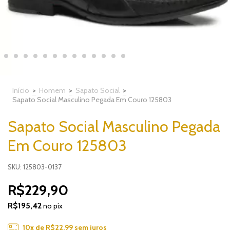
Início
>
Homem
>
Sapato Social
>
Sapato Social Masculino Pegada Em Couro 125803
Sapato Social Masculino Pegada
Em Couro 125803
SKU: 125803-0137
R$229,90
R$195,42
no pix
10
x de
R$22,99
sem juros