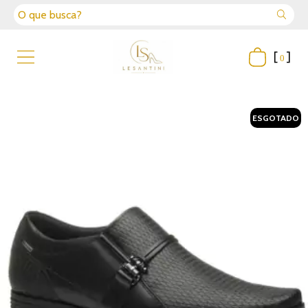
[
]
0
ESGOTADO