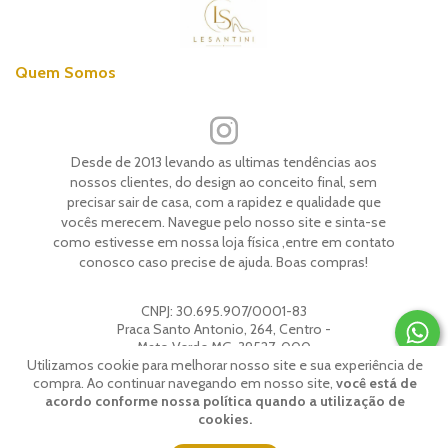
Quem Somos
Desde de 2013 levando as ultimas tendências aos
nossos clientes, do design ao conceito final, sem
precisar sair de casa, com a rapidez e qualidade que
vocês merecem. Navegue pelo nosso site e sinta-se
como estivesse em nossa loja física ,entre em contato
conosco caso precise de ajuda. Boas compras!
CNPJ:
30.695.907/0001-83
Praca Santo Antonio, 264, Centro -
Mato Verde MG, 39527-000
Utilizamos cookie para melhorar nosso site e sua experiência de
compra. Ao continuar navegando em nosso site,
você está de
acordo conforme nossa política quando a utilização de
© 2026 | Todos os direitos reservados.
Lesantini
.
cookies.
Feito com
pela
Weethub
|
Política de Privacidade
.