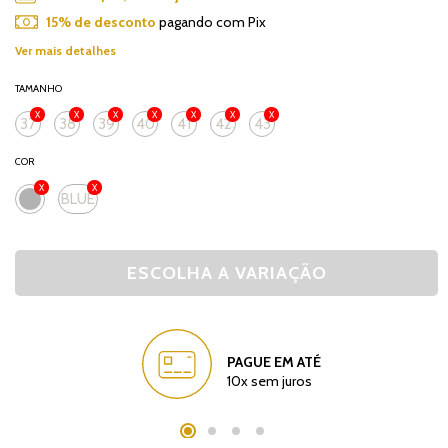
15% de desconto
pagando com Pix
Ver mais detalhes
TAMANHO
37
38
39
40
41
42
43
COR
BLUE
PAGUE EM ATÉ
10x sem juros