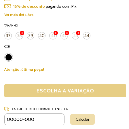
15% de desconto
pagando com Pix
Ver mais detalhes
TAMANHO
37
38
39
40
41
42
43
44
COR
Atenção, última peça!
CALCULE O FRETE E O PRAZO DE ENTREGA
Alterar CEP
Entregas para o CEP:
Calcular