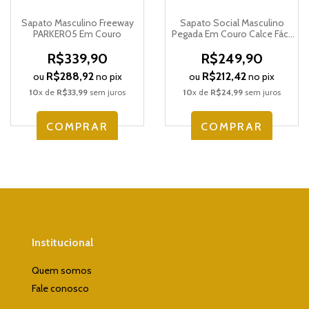
Sapato Masculino Freeway
Sapato Social Masculino
PARKER05 Em Couro
Pegada Em Couro Calce Fácil
122318
R$339,90
R$249,90
R$288,92
R$212,42
ou
no pix
ou
no pix
10
x de
R$33,99
sem juros
10
x de
R$24,99
sem juros
COMPRAR
COMPRAR
Institucional
Quem somos
Fale conosco