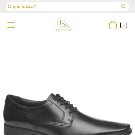
[
]
0