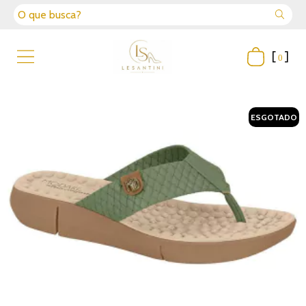
[
]
0
ESGOTADO