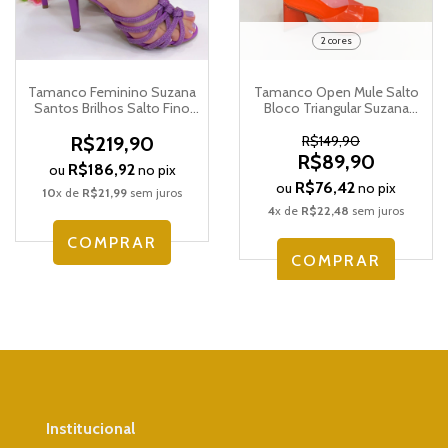
2 cores
Tamanco Feminino Suzana
Tamanco Open Mule Salto
Santos Brilhos Salto Fino
Bloco Triangular Suzana
4111.76643
Santos 4113.71886
R$219,90
R$149,90
R$89,90
R$186,92
ou
no pix
R$76,42
ou
no pix
10
x de
R$21,99
sem juros
4
x de
R$22,48
sem juros
COMPRAR
COMPRAR
Institucional