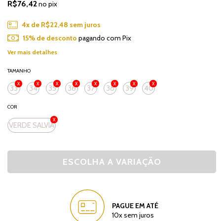
R$76,42
no pix
4
x de
R$22,48
sem juros
15% de desconto
pagando com Pix
Ver mais detalhes
TAMANHO
33
34
35
36
37
38
39
40
COR
VERDE SALVIA
PAGUE EM ATÉ
10x sem juros